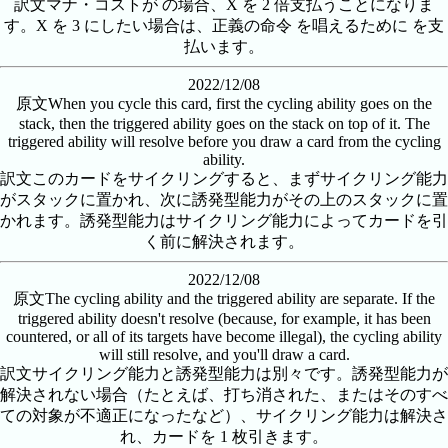
訳文
マナ・コストが の場合、X を 2 倍支払うことになりま
す。X を 3 にしたい場合は、正義の命令 を唱えるために を支
払います。
2022/12/08
原文
When you cycle this card, first the cycling ability goes on the
stack, then the triggered ability goes on the stack on top of it. The
triggered ability will resolve before you draw a card from the cycling
ability.
訳文
このカードをサイクリングすると、まずサイクリング能力
がスタックに置かれ、次に誘発型能力がその上のスタックに置
かれます。誘発型能力はサイクリング能力によってカードを引
く前に解決されます。
2022/12/08
原文
The cycling ability and the triggered ability are separate. If the
triggered ability doesn't resolve (because, for example, it has been
countered, or all of its targets have become illegal), the cycling ability
will still resolve, and you'll draw a card.
訳文
サイクリング能力と誘発型能力は別々です。誘発型能力が
解決されない場合（たとえば、打ち消された、またはそのすべ
ての対象が不適正になったなど）、サイクリング能力は解決さ
れ、カードを 1 枚引きます。