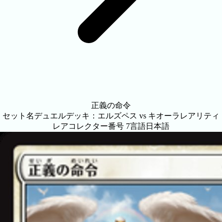
正義の命令
セット名
デュエルデッキ：エルズペス vs キオーラ
レアリティ
レア
コレクター番号
7
言語
日本語