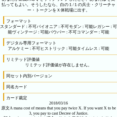
払ってもよい。そうしたなら、白の１/１の兵士・クリーチャ
ー・トークンをＸ体戦場に出す。
フォーマット
スタンダード
:
不可
パイオニア
:
不可
モダン
:
可能
レガシー
:
可
能
ヴィンテージ
:
可能
パウパー
:
不可
コマンダー
:
可能
デジタル専用フォーマット
アルケミー
:
不可
ヒストリック
:
可能
タイムレス
:
可能
リミテッド評価値
リミテッド評価値が存在しません。
同セット内別バージョン
同名カード
カード裁定
2018/03/16
原文
A mana cost of means that you pay twice X. If you want X to be
3, you pay to cast Decree of Justice.