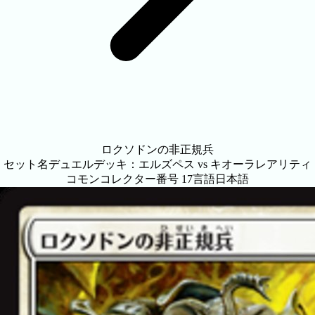
ロクソドンの非正規兵
セット名
デュエルデッキ：エルズペス vs キオーラ
レアリティ
コモン
コレクター番号
17
言語
日本語