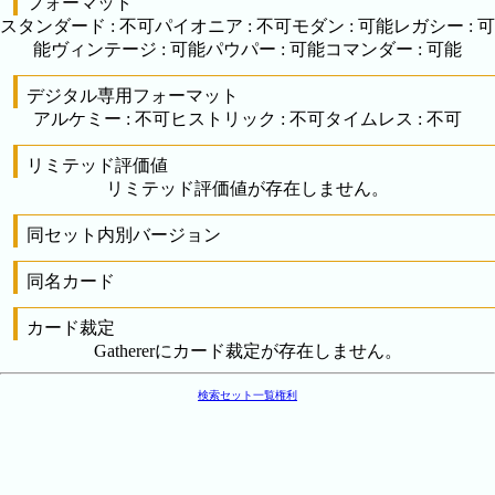
フォーマット
スタンダード
:
不可
パイオニア
:
不可
モダン
:
可能
レガシー
:
可
能
ヴィンテージ
:
可能
パウパー
:
可能
コマンダー
:
可能
デジタル専用フォーマット
アルケミー
:
不可
ヒストリック
:
不可
タイムレス
:
不可
リミテッド評価値
リミテッド評価値が存在しません。
同セット内別バージョン
同名カード
カード裁定
Gathererにカード裁定が存在しません。
検索
セット一覧
権利