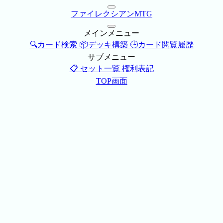
ファイレクシアンMTG
メインメニュー
🔍カード検索
📦デッキ構築
🕒カード閲覧履歴
サブメニュー
📋 セット一覧
権利表記
TOP画面