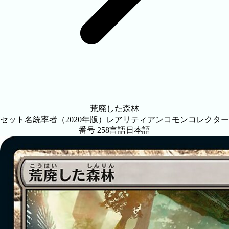
荒廃した森林
セット名
統率者（2020年版）
レアリティ
アンコモン
コレクター
番号
258
言語
日本語