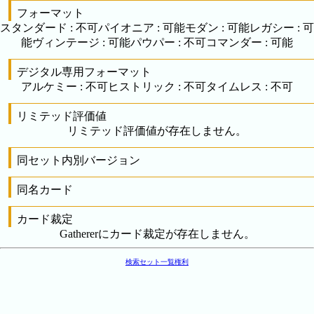
フォーマット
スタンダード
:
不可
パイオニア
:
可能
モダン
:
可能
レガシー
:
可
能
ヴィンテージ
:
可能
パウパー
:
不可
コマンダー
:
可能
デジタル専用フォーマット
アルケミー
:
不可
ヒストリック
:
不可
タイムレス
:
不可
リミテッド評価値
リミテッド評価値が存在しません。
同セット内別バージョン
同名カード
カード裁定
Gathererにカード裁定が存在しません。
検索
セット一覧
権利