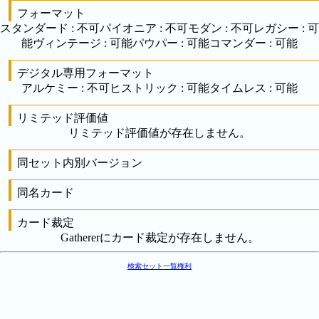
フォーマット
スタンダード
:
不可
パイオニア
:
不可
モダン
:
不可
レガシー
:
可
能
ヴィンテージ
:
可能
パウパー
:
可能
コマンダー
:
可能
デジタル専用フォーマット
アルケミー
:
不可
ヒストリック
:
可能
タイムレス
:
可能
リミテッド評価値
リミテッド評価値が存在しません。
同セット内別バージョン
同名カード
カード裁定
Gathererにカード裁定が存在しません。
検索
セット一覧
権利