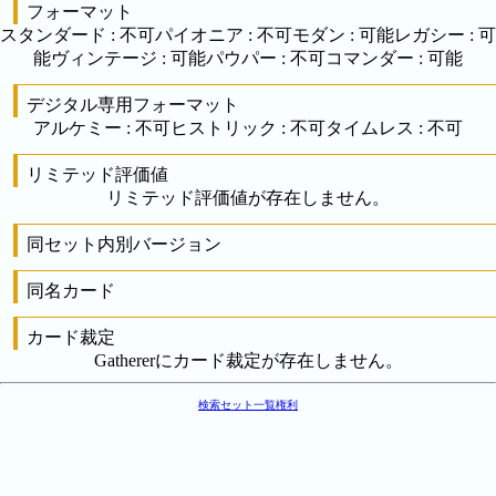
フォーマット
スタンダード
:
不可
パイオニア
:
不可
モダン
:
可能
レガシー
:
可
能
ヴィンテージ
:
可能
パウパー
:
不可
コマンダー
:
可能
デジタル専用フォーマット
アルケミー
:
不可
ヒストリック
:
不可
タイムレス
:
不可
リミテッド評価値
リミテッド評価値が存在しません。
同セット内別バージョン
同名カード
カード裁定
Gathererにカード裁定が存在しません。
検索
セット一覧
権利