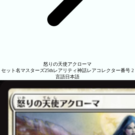
怒りの天使アクローマ
セット名
マスターズ25th
レアリティ
神話レア
コレクター番号
2
言語
日本語