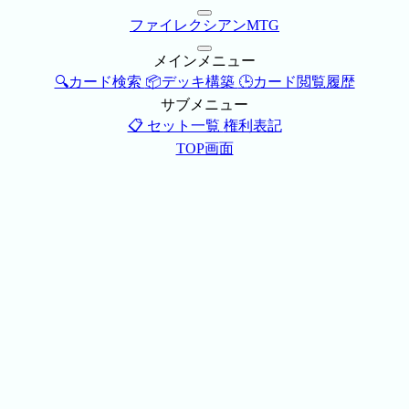
ファイレクシアンMTG
メインメニュー
🔍カード検索
📦デッキ構築
🕒カード閲覧履歴
サブメニュー
📋 セット一覧
権利表記
TOP画面