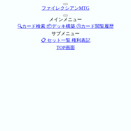
ファイレクシアンMTG
メインメニュー
🔍カード検索
📦デッキ構築
🕒カード閲覧履歴
サブメニュー
📋 セット一覧
権利表記
TOP画面