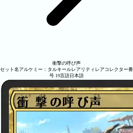
衝撃の呼び声
セット名
アルケミー：タルキール
レアリティ
レア
コレクター番
号
19
言語
日本語