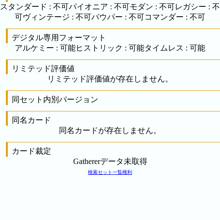
スタンダード
:
不可
パイオニア
:
不可
モダン
:
不可
レガシー
:
不
可
ヴィンテージ
:
不可
パウパー
:
不可
コマンダー
:
不可
デジタル専用フォーマット
アルケミー
:
可能
ヒストリック
:
可能
タイムレス
:
可能
リミテッド評価値
リミテッド評価値が存在しません。
同セット内別バージョン
同名カード
同名カードが存在しません。
カード裁定
Gathererデータ未取得
検索
セット一覧
権利