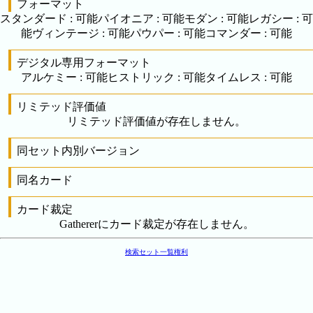
フォーマット
スタンダード
:
可能
パイオニア
:
可能
モダン
:
可能
レガシー
:
可
能
ヴィンテージ
:
可能
パウパー
:
可能
コマンダー
:
可能
デジタル専用フォーマット
アルケミー
:
可能
ヒストリック
:
可能
タイムレス
:
可能
リミテッド評価値
リミテッド評価値が存在しません。
同セット内別バージョン
同名カード
カード裁定
Gathererにカード裁定が存在しません。
検索
セット一覧
権利