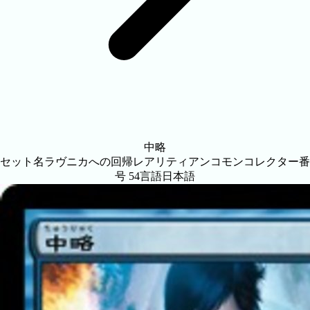
中略
セット名
ラヴニカへの回帰
レアリティ
アンコモン
コレクター番
号
54
言語
日本語