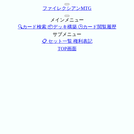
ファイレクシアンMTG
メインメニュー
🔍カード検索
📦デッキ構築
🕒カード閲覧履歴
サブメニュー
📋 セット一覧
権利表記
TOP画面