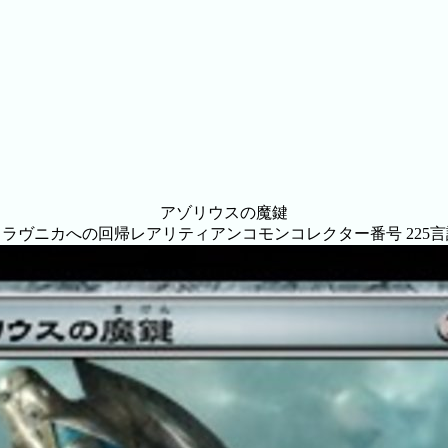
アゾリウスの魔鍵
名
ラヴニカへの回帰
レアリティ
アンコモン
コレクター番号
225
言