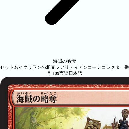
海賊の略奪
セット名
イクサランの相克
レアリティ
アンコモン
コレクター番
号
109
言語
日本語