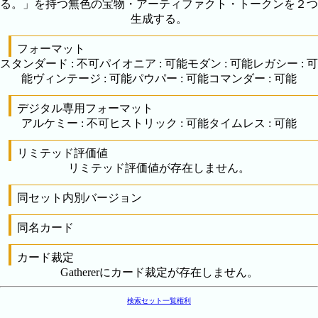
る。」を持つ無色の宝物・アーティファクト・トークンを２つ
生成する。
フォーマット
スタンダード
:
不可
パイオニア
:
可能
モダン
:
可能
レガシー
:
可
能
ヴィンテージ
:
可能
パウパー
:
可能
コマンダー
:
可能
デジタル専用フォーマット
アルケミー
:
不可
ヒストリック
:
可能
タイムレス
:
可能
リミテッド評価値
リミテッド評価値が存在しません。
同セット内別バージョン
同名カード
カード裁定
Gathererにカード裁定が存在しません。
検索
セット一覧
権利