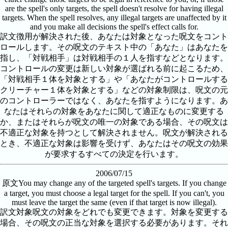
are the spell's only targets, the spell doesn't resolve for having illegal
targets. When the spell resolves, any illegal targets are unaffected by it
and you make all decisions the spell's effect calls for.
訳文
徴用が解決された後、あなたは対象となった呪文をコント
ロールします。その呪文のテキスト中の「あなた」はあなたを
指し、「対戦相手」は対戦相手の１人を指すなどとなります。
コントロールの変更は新しい対象が選ばれる前に起こるため、
「対戦相手１体を対象とする」や「あなたがコントロールする
クリーチャー１体を対象とする」などの対象制限は、呪文の元
のコントローラーではなく、あなたを指すようになります。あ
なたはそれらの対象をあなたに関して適正なものに変更する
か、またはそれらが呪文の唯一の対象である場合、その呪文は
不適正な対象を持つとして解決されません。呪文が解決される
とき、不適正な対象は影響を受けず、あなたはその呪文の効果
が要求するすべての決定を行います。
2006/07/15
原文
You may change any of the targeted spell's targets. If you change
a target, you must choose a legal target for the spell. If you can't, you
must leave the target the same (even if that target is now illegal).
訳文
対象呪文の対象をどれでも変更できます。対象を変更する
場合、その呪文の正当な対象を選択する必要があります。それ