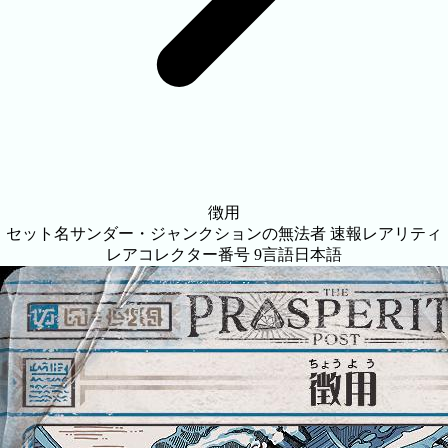
徴用
セット名
サンダー・ジャンクションの無法者 速報
レアリティ
レア
コレクター番号
9
言語
日本語