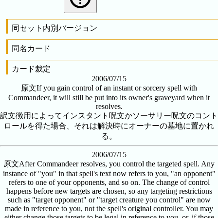
同セット内別バージョン
同名カード
カード裁定
2006/07/15
原文
If you gain control of an instant or sorcery spell with
Commandeer, it will still be put into its owner's graveyard when it
resolves.
訳文
徴用によってインスタント呪文かソーサリー呪文のコント
ロールを得た場合、それは解決時にオーナーの墓地に置かれ
る。
2006/07/15
原文
After Commandeer resolves, you control the targeted spell. Any
instance of "you" in that spell's text now refers to you, "an opponent"
refers to one of your opponents, and so on. The change of control
happens before new targets are chosen, so any targeting restrictions
such as "target opponent" or "target creature you control" are now
made in reference to you, not the spell's original controller. You may
either change those targets to be legal in reference to you, or, if those