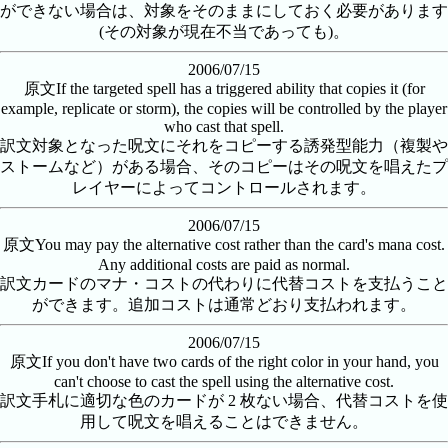
ができない場合は、対象をそのままにしておく必要があります
(その対象が現在不当であっても)。
2006/07/15
原文
If the targeted spell has a triggered ability that copies it (for
example, replicate or storm), the copies will be controlled by the player
who cast that spell.
訳文
対象となった呪文にそれをコピーする誘発型能力（複製や
ストームなど）がある場合、そのコピーはその呪文を唱えたプ
レイヤーによってコントロールされます。
2006/07/15
原文
You may pay the alternative cost rather than the card's mana cost.
Any additional costs are paid as normal.
訳文
カードのマナ・コストの代わりに代替コストを支払うこと
ができます。追加コストは通常​​どおり支払われます。
2006/07/15
原文
If you don't have two cards of the right color in your hand, you
can't choose to cast the spell using the alternative cost.
訳文
手札に適切な色のカードが 2 枚ない場合、代替コストを使
用して呪文を唱えることはできません。