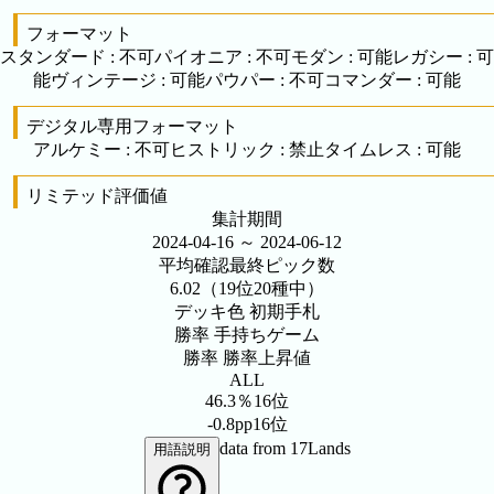
フォーマット
スタンダード
:
不可
パイオニア
:
不可
モダン
:
可能
レガシー
:
可
能
ヴィンテージ
:
可能
パウパー
:
不可
コマンダー
:
可能
デジタル専用フォーマット
アルケミー
:
不可
ヒストリック
:
禁止
タイムレス
:
可能
リミテッド評価値
集計期間
2024-04-16 ～
2024-06-12
平均確認最終ピック数
6.02
（19位20種中）
デッキ色
初期手札
勝率
手持ちゲーム
勝率
勝率上昇値
ALL
46.3％
16位
-0.8pp
16位
data from 17Lands
用語説明