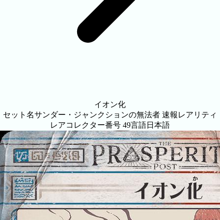
イオン化
セット名
サンダー・ジャンクションの無法者 速報
レアリティ
レア
コレクター番号
49
言語
日本語