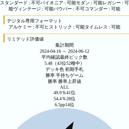
スタンダード
:
不可
パイオニア
:
可能
モダン
:
可能
レガシー
:
可
能
ヴィンテージ
:
可能
パウパー
:
不可
コマンダー
:
可能
デジタル専用フォーマット
アルケミー
:
不可
ヒストリック
:
可能
タイムレス
:
可能
リミテッド評価値
集計期間
2024-04-16 ～
2024-06-12
平均確認最終ピック数
5.48
（43位52種中）
デッキ色
初期手札
勝率
手持ちゲーム
勝率
勝率上昇値
ALL
49.9％
41位
54.4％
28位
6.5pp
14位