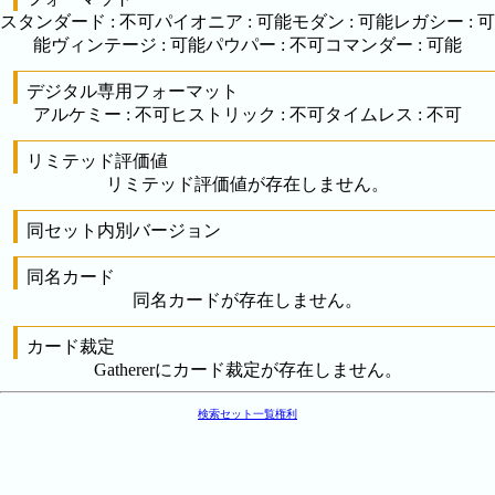
スタンダード
:
不可
パイオニア
:
可能
モダン
:
可能
レガシー
:
可
能
ヴィンテージ
:
可能
パウパー
:
不可
コマンダー
:
可能
デジタル専用フォーマット
アルケミー
:
不可
ヒストリック
:
不可
タイムレス
:
不可
リミテッド評価値
リミテッド評価値が存在しません。
同セット内別バージョン
同名カード
同名カードが存在しません。
カード裁定
Gathererにカード裁定が存在しません。
検索
セット一覧
権利