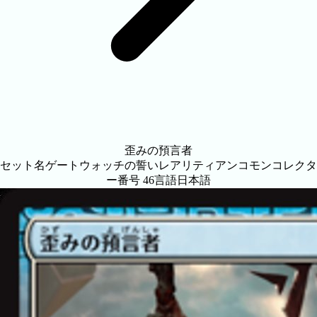
歪みの預言者
セット名
ゲートウォッチの誓い
レアリティ
アンコモン
コレクタ
ー番号
46
言語
日本語