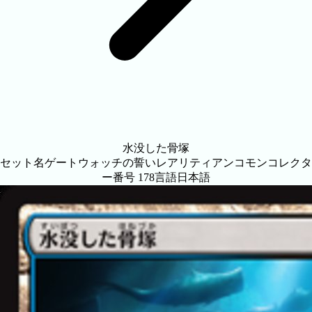
水没した骨塚
セット名
ゲートウォッチの誓い
レアリティ
アンコモン
コレクタ
ー番号
178
言語
日本語