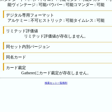
能
ヴィンテージ
:
可能
パウパー
:
可能
コマンダー
:
可能
デジタル専用フォーマット
アルケミー
:
不可
ヒストリック
:
可能
タイムレス
:
可能
リミテッド評価値
リミテッド評価値が存在しません。
同セット内別バージョン
同名カード
カード裁定
Gathererにカード裁定が存在しません。
検索
セット一覧
権利