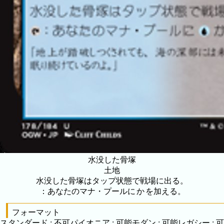
水没した骨塚
土地
水没した骨塚はタップ状態で戦場に出る。
：あなたのマナ・プールに
か
を加える。
フォーマット
スタンダード
:
不可
パイオニア
:
可能
モダン
:
可能
レガシー
:
可