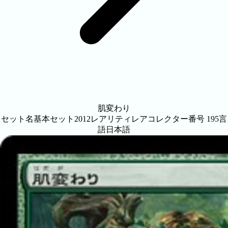
肌変わり
セット名
基本セット2012
レアリティ
レア
コレクター番号
195
言
語
日本語