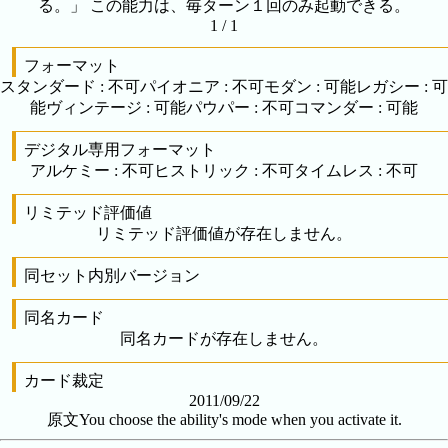
る。」 この能力は、毎ターン１回のみ起動できる。
1 / 1
フォーマット
スタンダード
:
不可
パイオニア
:
不可
モダン
:
可能
レガシー
:
可
能
ヴィンテージ
:
可能
パウパー
:
不可
コマンダー
:
可能
デジタル専用フォーマット
アルケミー
:
不可
ヒストリック
:
不可
タイムレス
:
不可
リミテッド評価値
リミテッド評価値が存在しません。
同セット内別バージョン
同名カード
同名カードが存在しません。
カード裁定
2011/09/22
原文
You choose the ability's mode when you activate it.