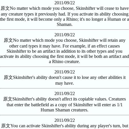
2011/09/22
原文
No matter which mode you choose, Skinshifter will cease to have
any creature types it previously had. If you activate its ability choosing
the first mode, it will become only a Rhino; it's no longer a Human or a
Shaman.
2011/09/22
原文
No matter which mode you choose, Skinshifter will retain any
other card types it may have. For example, if an effect causes
Skinshifter to be an artifact in addition to its other types and you
activate its ability choosing the first mode, it will be both an artifact and
a Rhino creature.
2011/09/22
原文
Skinshifter's ability doesn't cause it to lose any other abilities it
may have.
2011/09/22
原文
Skinshifter's ability doesn't affect its copiable values. Creatures
that enter the battlefield as a copy of Skinshifter will enter as 1/1
Human Shaman creatures.
2011/09/22
原文
You can activate Skinshifter's ability during any player's turn, but