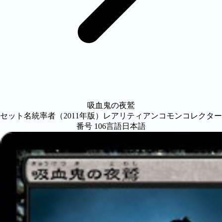
吸血鬼の夜鷲
セット名
統率者（2011年版）
レアリティ
アンコモン
コレクター
番号
106
言語
日本語