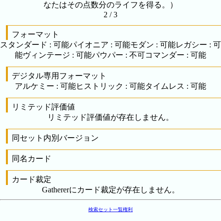
なたはその点数分のライフを得る。）
2 / 3
フォーマット
スタンダード
:
可能
パイオニア
:
可能
モダン
:
可能
レガシー
:
可
能
ヴィンテージ
:
可能
パウパー
:
不可
コマンダー
:
可能
デジタル専用フォーマット
アルケミー
:
可能
ヒストリック
:
可能
タイムレス
:
可能
リミテッド評価値
リミテッド評価値が存在しません。
同セット内別バージョン
同名カード
カード裁定
Gathererにカード裁定が存在しません。
検索
セット一覧
権利