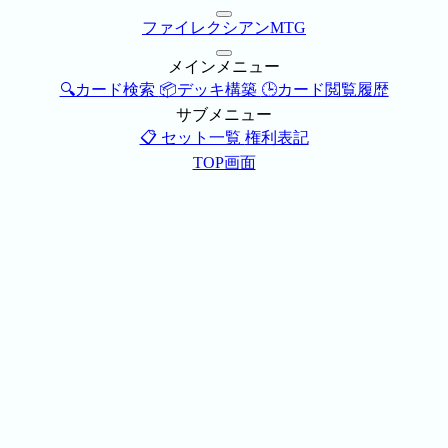
ファイレクシアンMTG
メインメニュー
🔍カード検索
📦デッキ構築
🕒カード閲覧履歴
サブメニュー
📋 セット一覧
権利表記
TOP画面