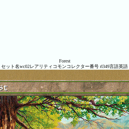
Forest
セット名
wc02
レアリティ
コモン
コレクター番号
rl349
言語
英語