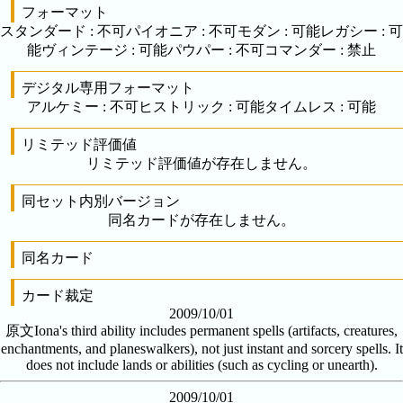
フォーマット
スタンダード
:
不可
パイオニア
:
不可
モダン
:
可能
レガシー
:
可
能
ヴィンテージ
:
可能
パウパー
:
不可
コマンダー
:
禁止
デジタル専用フォーマット
アルケミー
:
不可
ヒストリック
:
可能
タイムレス
:
可能
リミテッド評価値
リミテッド評価値が存在しません。
同セット内別バージョン
同名カードが存在しません。
同名カード
カード裁定
2009/10/01
原文
Iona's third ability includes permanent spells (artifacts, creatures,
enchantments, and planeswalkers), not just instant and sorcery spells. It
does not include lands or abilities (such as cycling or unearth).
2009/10/01