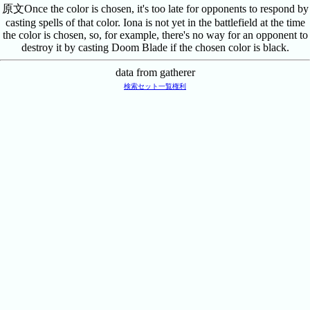
原文
Once the color is chosen, it's too late for opponents to respond by
casting spells of that color. Iona is not yet in the battlefield at the time
the color is chosen, so, for example, there's no way for an opponent to
destroy it by casting Doom Blade if the chosen color is black.
data from gatherer
検索
セット一覧
権利