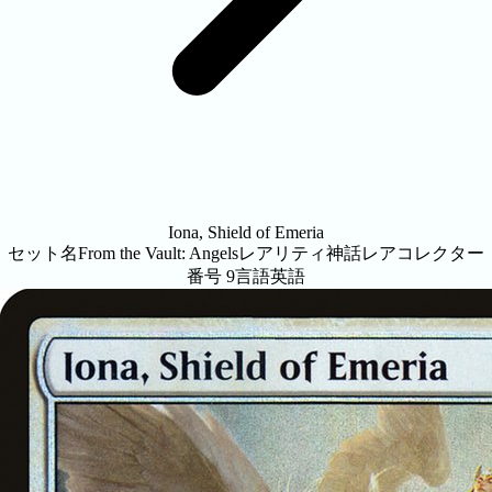
Iona, Shield of Emeria
セット名
From the Vault: Angels
レアリティ
神話レア
コレクター
番号
9
言語
英語