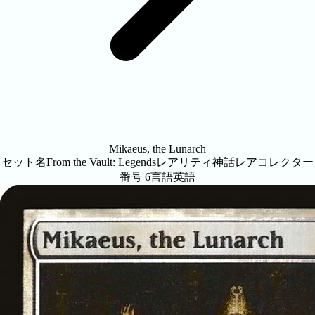
Mikaeus, the Lunarch
セット名
From the Vault: Legends
レアリティ
神話レア
コレクター
番号
6
言語
英語