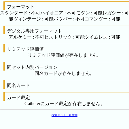
フォーマット
スタンダード
:
不可
パイオニア
:
不可
モダン
:
可能
レガシー
:
可
能
ヴィンテージ
:
可能
パウパー
:
不可
コマンダー
:
可能
デジタル専用フォーマット
アルケミー
:
不可
ヒストリック
:
可能
タイムレス
:
可能
リミテッド評価値
リミテッド評価値が存在しません。
同セット内別バージョン
同名カードが存在しません。
同名カード
カード裁定
Gathererにカード裁定が存在しません。
検索
セット一覧
権利