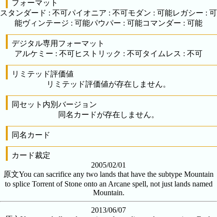
フォーマット
スタンダード
:
不可
パイオニア
:
不可
モダン
:
可能
レガシー
:
可
能
ヴィンテージ
:
可能
パウパー
:
可能
コマンダー
:
可能
デジタル専用フォーマット
アルケミー
:
不可
ヒストリック
:
不可
タイムレス
:
不可
リミテッド評価値
リミテッド評価値が存在しません。
同セット内別バージョン
同名カードが存在しません。
同名カード
カード裁定
2005/02/01
原文
You can sacrifice any two lands that have the subtype Mountain
to splice Torrent of Stone onto an Arcane spell, not just lands named
Mountain.
2013/06/07