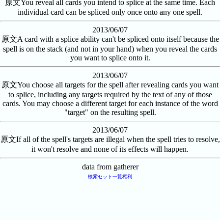
原文
You reveal all cards you intend to splice at the same time. Each
individual card can be spliced only once onto any one spell.
2013/06/07
原文
A card with a splice ability can't be spliced onto itself because the
spell is on the stack (and not in your hand) when you reveal the cards
you want to splice onto it.
2013/06/07
原文
You choose all targets for the spell after revealing cards you want
to splice, including any targets required by the text of any of those
cards. You may choose a different target for each instance of the word
"target" on the resulting spell.
2013/06/07
原文
If all of the spell's targets are illegal when the spell tries to resolve,
it won't resolve and none of its effects will happen.
data from gatherer
検索
セット一覧
権利