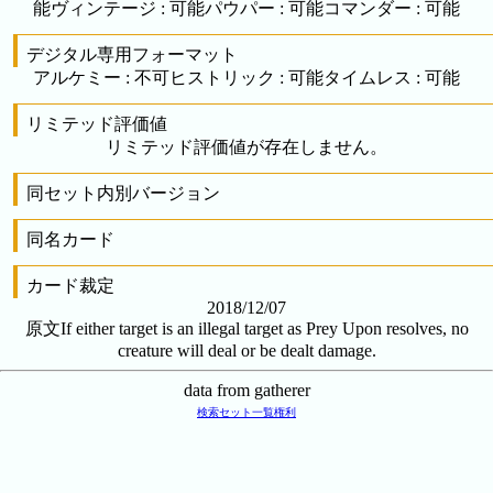
能
ヴィンテージ
:
可能
パウパー
:
可能
コマンダー
:
可能
デジタル専用フォーマット
アルケミー
:
不可
ヒストリック
:
可能
タイムレス
:
可能
リミテッド評価値
リミテッド評価値が存在しません。
同セット内別バージョン
同名カード
カード裁定
2018/12/07
原文
If either target is an illegal target as Prey Upon resolves, no
creature will deal or be dealt damage.
data from gatherer
検索
セット一覧
権利