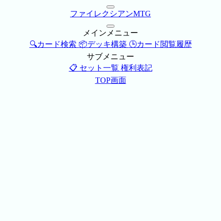
ファイレクシアンMTG
メインメニュー
🔍カード検索
📦デッキ構築
🕒カード閲覧履歴
サブメニュー
📋 セット一覧
権利表記
TOP画面