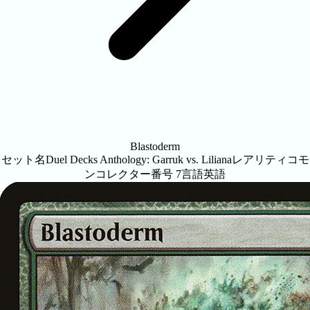
Blastoderm
セット名
Duel Decks Anthology: Garruk vs. Liliana
レアリティ
コモ
ン
コレクター番号
7
言語
英語