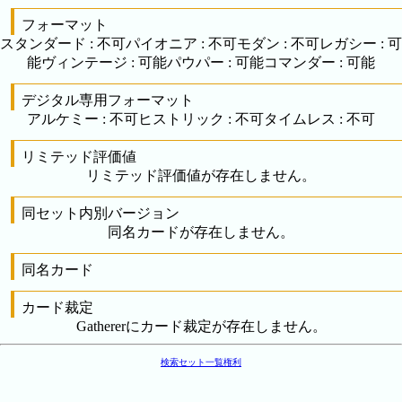
フォーマット
スタンダード
:
不可
パイオニア
:
不可
モダン
:
不可
レガシー
:
可
能
ヴィンテージ
:
可能
パウパー
:
可能
コマンダー
:
可能
デジタル専用フォーマット
アルケミー
:
不可
ヒストリック
:
不可
タイムレス
:
不可
リミテッド評価値
リミテッド評価値が存在しません。
同セット内別バージョン
同名カードが存在しません。
同名カード
カード裁定
Gathererにカード裁定が存在しません。
検索
セット一覧
権利