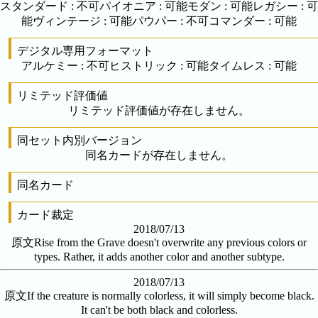
スタンダード
:
不可
パイオニア
:
可能
モダン
:
可能
レガシー
:
可
能
ヴィンテージ
:
可能
パウパー
:
不可
コマンダー
:
可能
デジタル専用フォーマット
アルケミー
:
不可
ヒストリック
:
可能
タイムレス
:
可能
リミテッド評価値
リミテッド評価値が存在しません。
同セット内別バージョン
同名カードが存在しません。
同名カード
カード裁定
2018/07/13
原文
Rise from the Grave doesn't overwrite any previous colors or
types. Rather, it adds another color and another subtype.
2018/07/13
原文
If the creature is normally colorless, it will simply become black.
It can't be both black and colorless.