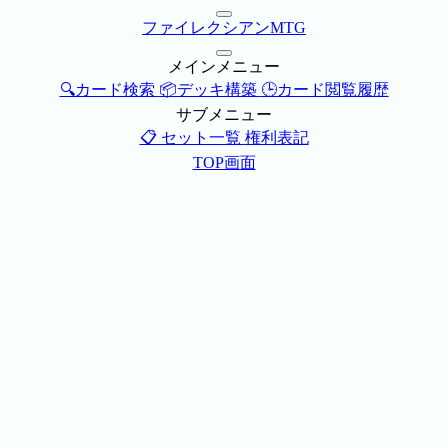
ファイレクシアンMTG
メインメニュー
🔍カード検索
📦デッキ構築
🕒カード閲覧履歴
サブメニュー
📋 セット一覧
権利表記
TOP画面