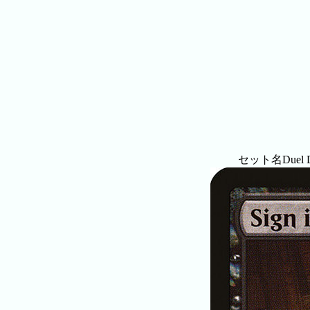
セット名
Duel D