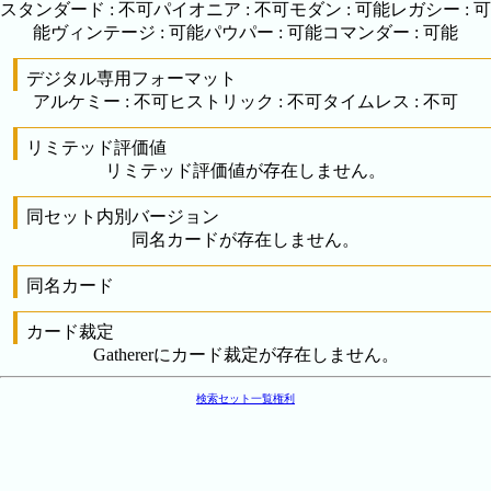
スタンダード
:
不可
パイオニア
:
不可
モダン
:
可能
レガシー
:
可
能
ヴィンテージ
:
可能
パウパー
:
可能
コマンダー
:
可能
デジタル専用フォーマット
アルケミー
:
不可
ヒストリック
:
不可
タイムレス
:
不可
リミテッド評価値
リミテッド評価値が存在しません。
同セット内別バージョン
同名カードが存在しません。
同名カード
カード裁定
Gathererにカード裁定が存在しません。
検索
セット一覧
権利