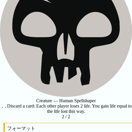
Creature — Human Spellshaper
,
, Discard a card: Each other player loses 2 life. You gain life equal to
the life lost this way.
2 / 2
フォーマット