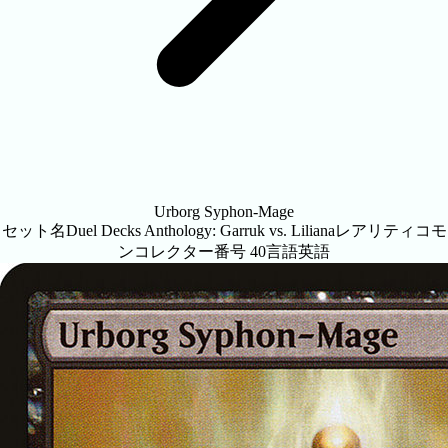
Urborg Syphon-Mage
セット名
Duel Decks Anthology: Garruk vs. Liliana
レアリティ
コモ
ン
コレクター番号
40
言語
英語