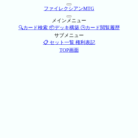
ファイレクシアンMTG
メインメニュー
🔍カード検索
📦デッキ構築
🕒カード閲覧履歴
サブメニュー
📋 セット一覧
権利表記
TOP画面