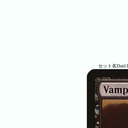
セット名
Duel D