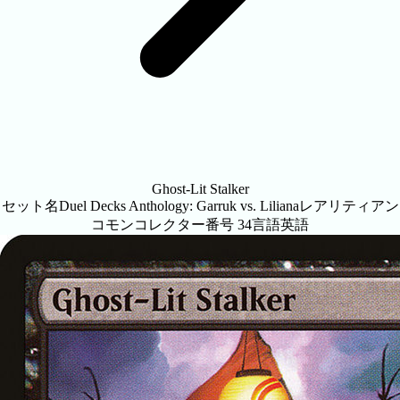
Ghost-Lit Stalker
セット名
Duel Decks Anthology: Garruk vs. Liliana
レアリティ
アン
コモン
コレクター番号
34
言語
英語