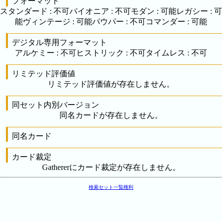
フォーマット
スタンダード
:
不可
パイオニア
:
不可
モダン
:
可能
レガシー
:
可
能
ヴィンテージ
:
可能
パウパー
:
不可
コマンダー
:
可能
デジタル専用フォーマット
アルケミー
:
不可
ヒストリック
:
不可
タイムレス
:
不可
リミテッド評価値
リミテッド評価値が存在しません。
同セット内別バージョン
同名カードが存在しません。
同名カード
カード裁定
Gathererにカード裁定が存在しません。
検索
セット一覧
権利