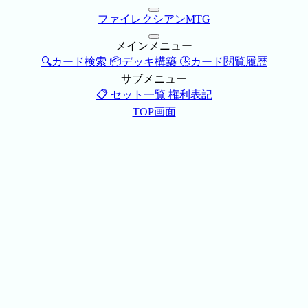
ファイレクシアンMTG
メインメニュー
🔍カード検索
📦デッキ構築
🕒カード閲覧履歴
サブメニュー
📋 セット一覧
権利表記
TOP画面