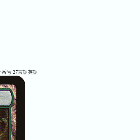
ー番号
27
言語
英語