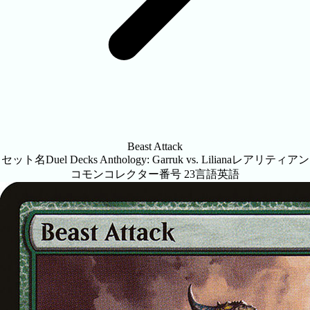
Beast Attack
セット名
Duel Decks Anthology: Garruk vs. Liliana
レアリティ
アン
コモン
コレクター番号
23
言語
英語