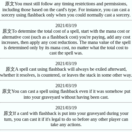
原文
You must still follow any timing restrictions and permissions,
including those based on the card's type. For instance, you can cast a
sorcery using flashback only when you could normally cast a sorcery.
2021/03/19
原文
To determine the total cost of a spell, start with the mana cost or
alternative cost (such as a flashback cost) you're paying, add any cost
increases, then apply any cost reductions. The mana value of the spell
is determined only by its mana cost, no matter what the total cost to
cast the spell was.
2021/03/19
原文
A spell cast using flashback will always be exiled afterward,
whether it resolves, is countered, or leaves the stack in some other way.
2021/03/19
原文
You can cast a spell using flashback even if it was somehow put
into your graveyard without having been cast.
2021/03/19
原文
If a card with flashback is put into your graveyard during your
turn, you can cast it if it's legal to do so before any other player can
take any actions.