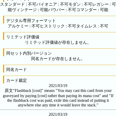
スタンダード
:
不可
パイオニア
:
不可
モダン
:
不可
レガシー
:
可
能
ヴィンテージ
:
可能
パウパー
:
不可
コマンダー
:
可能
デジタル専用フォーマット
アルケミー
:
不可
ヒストリック
:
不可
タイムレス
:
不可
リミテッド評価値
リミテッド評価値が存在しません。
同セット内別バージョン
同名カードが存在しません。
同名カード
カード裁定
2021/03/19
原文
"Flashback [cost]" means "You may cast this card from your
graveyard by paying [cost] rather than paying its mana cost" and "If
the flashback cost was paid, exile this card instead of putting it
anywhere else any time it would leave the stack."
2021/03/19