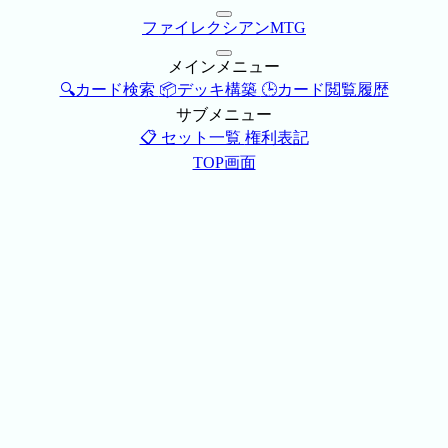
ファイレクシアンMTG
メインメニュー
🔍カード検索
📦デッキ構築
🕒カード閲覧履歴
サブメニュー
📋 セット一覧
権利表記
TOP画面