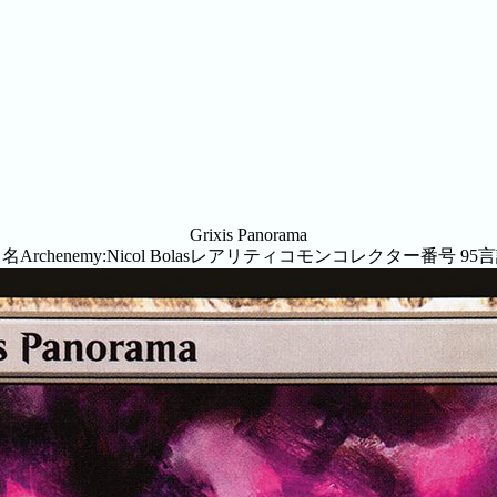
Grixis Panorama
ト名
Archenemy:Nicol Bolas
レアリティ
コモン
コレクター番号
95
言