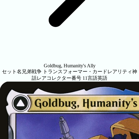
Goldbug, Humanity's Ally
セット名
兄弟戦争 トランスフォーマー・カード
レアリティ
神
話レア
コレクター番号
11
言語
英語