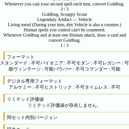
Whenever you cast your second spell each turn, convert Goldbug.
3 / 3
Goldbug, Scrappy Scout
Legendary Artifact — Vehicle
Living metal (During your turn, this Vehicle is also a creature.)
Human spells you control can't be countered.
Whenever Goldbug and at least one Human attack, draw a card and
convert Goldbug.
1 / 3
フォーマット
スタンダード
:
不可
パイオニア
:
不可
モダン
:
不可
レガシー
:
可
能
ヴィンテージ
:
可能
パウパー
:
不可
コマンダー
:
可能
デジタル専用フォーマット
アルケミー
:
不可
ヒストリック
:
不可
タイムレス
:
不可
リミテッド評価値
リミテッド評価値が存在しません。
同セット内別バージョン