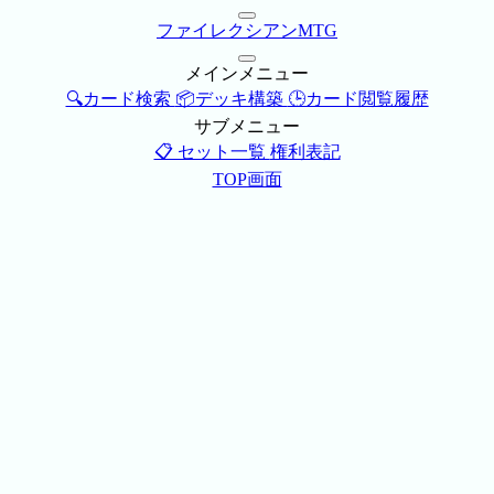
ファイレクシアンMTG
メインメニュー
🔍カード検索
📦デッキ構築
🕒カード閲覧履歴
サブメニュー
📋 セット一覧
権利表記
TOP画面